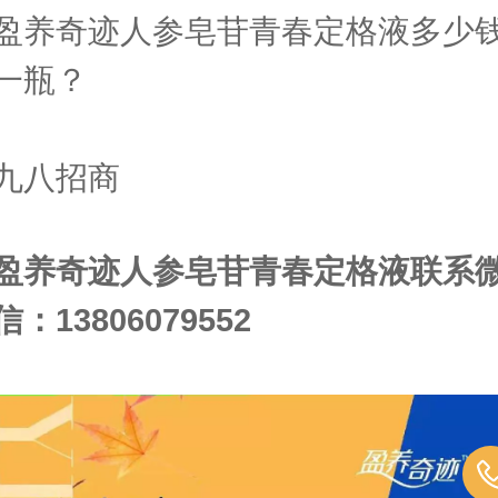
盈养奇迹人参皂苷青春定格液多少
一瓶？
九八招商
盈养奇迹人参皂苷青春定格液联系
信：13806079552