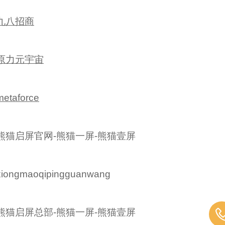
九八招商
原力元宇宙
metaforce
熊猫启屏官网-熊猫一屏-熊猫壹屏
xiongmaoqipingguanwang
熊猫启屏总部-熊猫一屏-熊猫壹屏