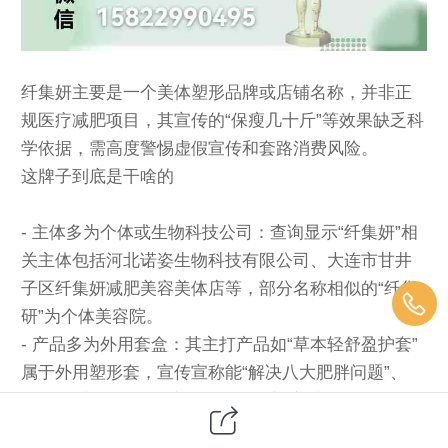
纤集妍主要是一个美体塑形品牌或店铺名称，并非正
规医疗减肥项目，其宣传的“保瘦几十斤”等效果缺乏科
学依据，需高度警惕虚假宣传和套路消费风险。
这牌子到底是干啥的
- 主体多为个体或生物科技公司：查询显示“纤集妍”相
关主体包括河北诺姿生物科技有限公司、大连市甘井
子区纤集妍减肥美容美体店等，部分名称相似的“纤集
研”为个体美容院。
- 产品多为外用套盒：其主打产品如“草本轻舒盈护套”
属于外用塑形套，宣传宣称能“解决八大肥胖问题”、
“打造易瘦体质”，但实际操作多为门店手工或仪器辅
助，不具备药物减肥功能。