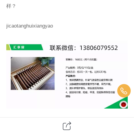
样？
jicaotanghuixiangyao