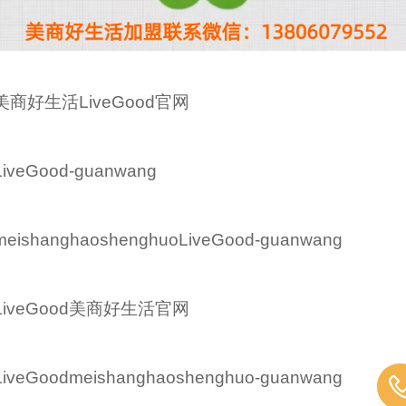
美商好生活LiveGood官网
LiveGood-guanwang
meishanghaoshenghuoLiveGood-guanwang
LiveGood美商好生活官网
LiveGoodmeishanghaoshenghuo-guanwang