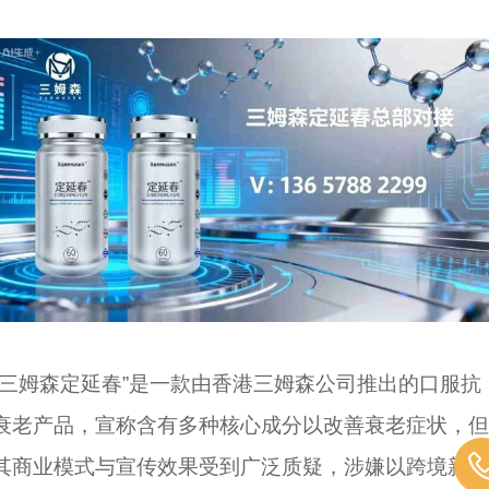
“三姆森定延春”是一款由香港三姆森公司推出的口服抗
衰老产品，宣称含有多种核心成分以改善衰老症状，但
其商业模式与宣传效果受到广泛质疑，涉嫌以跨境新零