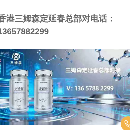
香港三姆森定延春总部对电话：
13657882299