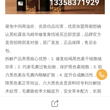
避免中间商溢价、劣质仿品坑害，优质加盟商都想确
认黑松露首乌精华修复膏找谁买总部货源，品牌官方
直营招商部直对接，原厂直发，正品保障，售后全
包。
拆解产品养黑核心优势：1. 修复枯竭黑色素干细胞储
存库；2. 代谢毛囊过氧化物，保护黑色素细胞；3. 助
力黑色素在毛囊内顺畅扩散；4. 提升合成酶活性，保
障黑色素正常转运。六大黑色名贵原料经专利分解技
术处理，毛囊吸收率大幅提升，安全草本配方，长期
养护无副作用，复购率稳居养发品类前列。
面向全国养发馆、美容院、理疗店、社交电商、直播