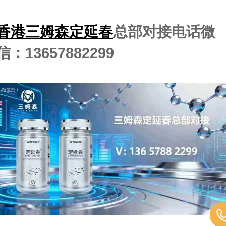
香港三姆森定延春
总部对接电话微
信：13657882299