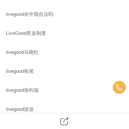
livegood在中国合法吗
LiveGood奖金制度
livegood马晓红
livegood裕淞
livegood张钧瑞
livegood波波
livegood直销公司