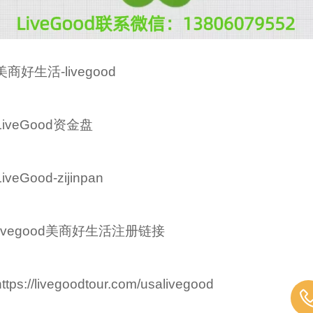
美商好生活-livegood
LiveGood资金盘
LiveGood-zijinpan
livegood美商好生活注册链接
https://livegoodtour.com/usalivegood