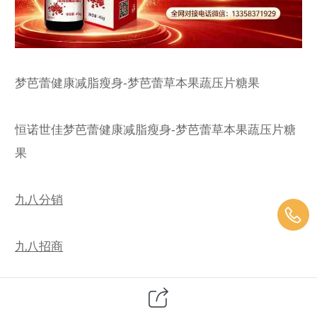
梦芭蕾健康减脂瘦身-梦芭蕾草本果蔬压片糖果
恒诺世佳梦芭蕾健康减脂瘦身-梦芭蕾草本果蔬压片糖
果
九八分销
九八招商
原力元宇宙