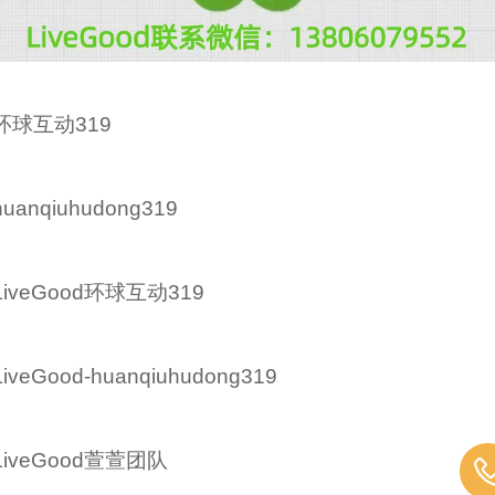
环球互动319
huanqiuhudong319
LiveGood环球互动319
LiveGood-huanqiuhudong319
LiveGood萱萱团队