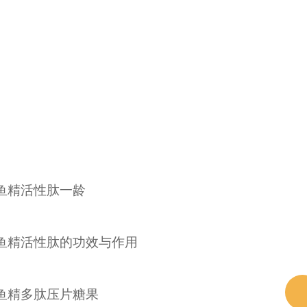
鱼精活性肽一龄
鱼精活性肽的功效与作用
鱼精多肽压片糖果