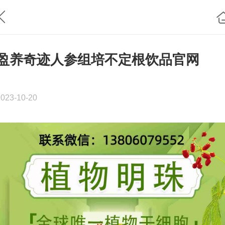
盈养奇迹人参组培不定根饮品官网
2023-10-20