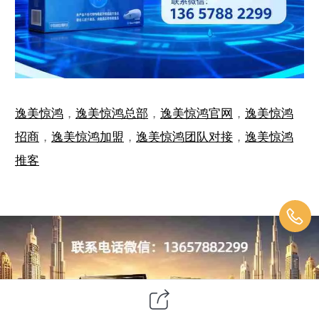
逸美惊鸿
，
逸美惊鸿总部
，
逸美惊鸿官网
，
逸美惊鸿
招商
，
逸美惊鸿加盟
，
逸美惊鸿团队对接
，
逸美惊鸿
推客