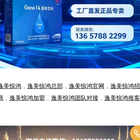
逸美惊鸿
，
逸美惊鸿总部
，
逸美惊鸿官网
，
逸美惊鸿招
商
，
逸美惊鸿加盟
，
逸美惊鸿团队对接
，
逸美惊鸿推客