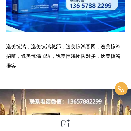
逸美惊鸿
，
逸美惊鸿总部
，
逸美惊鸿官网
，
逸美惊鸿
招商
，
逸美惊鸿加盟
，
逸美惊鸿团队对接
，
逸美惊鸿
推客