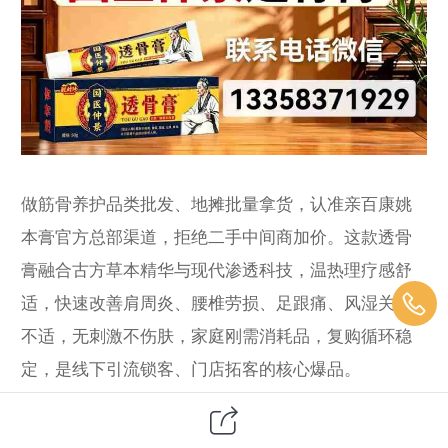
做筋骨养护品类批发、地摊批量拿货，认准亲百康姚
本膏官方总部渠道，拒绝二手中间商加价。这款透骨
膏融合古方草本精华与现代渗透科技，温热理疗感舒
适，快速改善肩周炎、腰椎劳损、足跟痛、风湿关节
不适，无刺激不伤肤，家庭刚需消耗品，复购循环稳
定，是线下引流锁客、门店拓客的核心爆品。
全国地推创业者实测爆款，下沉市场刚需极强，县
域、乡镇、社区推广难度极低，总部支持小批量试