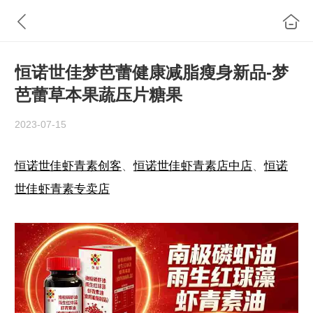
恒诺世佳梦芭蕾健康减脂瘦身新品-梦
芭蕾草本果蔬压片糖果
2023-07-15
恒诺世佳虾青素创客
、
恒诺世佳虾青素店中店
、
恒诺
世佳虾青素专卖店