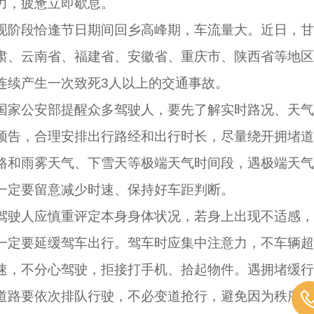
力，疲惫立即歇息。
现阶段恰逢节日期间回乡高峰期，车流量大。近日，甘
肃、云南省、福建省、安徽省、重庆市、陕西省等地区
连续产生一次致死3人以上的交通事故。
国家公安部提醒众多驾驶人，要先了解实时路况、天气
预告，合理安排出行路经和出行时长，尽量绕开拥堵道
路和雨雾天气、下雪天等极端天气时间段，遇极端天气
一定要留意减少时速、保持好车距判断。
驾驶人应慎重评定本身身体状况，若身上出现不适感，
一定要延缓驾车出行。驾车时应集中注意力，不车辆超
速，不分心驾驶，拒接打手机、拾起物件。遇拥堵缓行
道路要依次排队行驶，不必变道抢行，避免因为秩序混